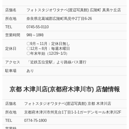
店舗名
フォトスタジオワタナベ(渡辺写真館) 広陵町 真美ケ丘店
所在地
奈良県北葛城郡広陵町馬見中2丁目6-26
TEL
0745-55-0110
営業時間
9時～18時
〇9月～11月：定休日無し
定休日
〇12月～8月：毎週木曜日
〇年末年始（12/29~1/3）
アクセス
「近鉄五位堂駅」より路線バス運行
駐車場
あり
京都 木津川店(京都府木津川市) 店舗情報
店舗名
フォトスタジオワタナベ(渡辺写真館) 京都 木津川店
所在地
京都府木津川市州見台1丁目1-1-1ガーデンモール木津川2F
TEL
0774-75-1800
営業時