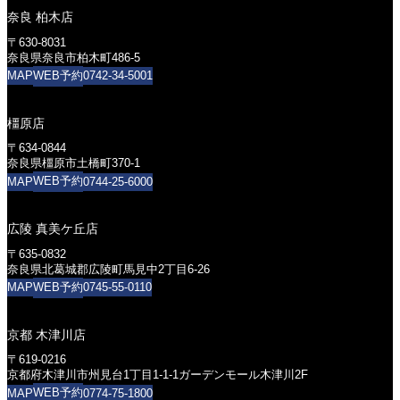
奈良 柏木店
〒630-8031
奈良県奈良市柏木町486-5
WEB予約
MAP
0742-34-5001
橿原店
〒634-0844
奈良県橿原市土橋町370-1
WEB予約
MAP
0744-25-6000
広陵 真美ケ丘店
〒635-0832
奈良県北葛城郡広陵町馬見中2丁目6-26
WEB予約
MAP
0745-55-0110
京都 木津川店
〒619-0216
京都府木津川市州見台1丁目1-1-1ガーデンモール木津川2F
WEB予約
MAP
0774-75-1800