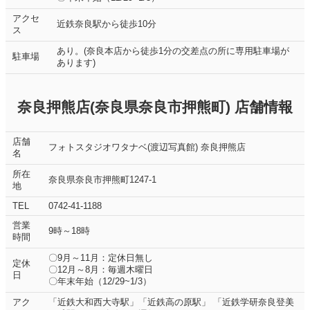
アクセ
近鉄奈良駅から徒歩10分
ス
あり。(奈良本店から徒歩1分の交差点の所に専用駐車場が
駐車場
あります)
奈良押熊店(奈良県奈良市押熊町) 店舗情報
店舗
フォトスタジオワタナベ(渡辺写真館) 奈良押熊店
名
所在
奈良県奈良市押熊町1247-1
地
TEL
0742-41-1188
営業
9時～18時
時間
〇9月～11月：定休日無し
定休
〇12月～8月：毎週木曜日
日
〇年末年始（12/29~1/3）
アク
「近鉄大和西大寺駅」「近鉄高の原駅」 「近鉄学研奈良登美