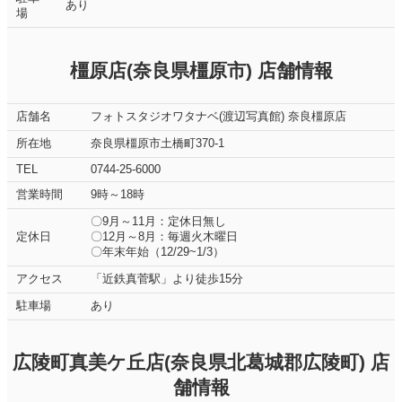
あり
場
橿原店(奈良県橿原市) 店舗情報
店舗名
フォトスタジオワタナベ(渡辺写真館) 奈良橿原店
所在地
奈良県橿原市土橋町370-1
TEL
0744-25-6000
営業時間
9時～18時
〇9月～11月：定休日無し
定休日
〇12月～8月：毎週火木曜日
〇年末年始（12/29~1/3）
アクセス
「近鉄真菅駅」より徒歩15分
駐車場
あり
広陵町真美ケ丘店(奈良県北葛城郡広陵町) 店
舗情報