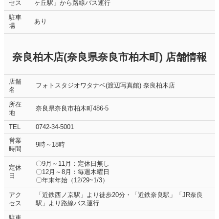
セス
ヶ丘駅」から路線バス運行
駐車
あり
場
奈良柏木店(奈良県奈良市柏木町) 店舗情報
店舗
フォトスタジオワタナベ(渡辺写真館) 奈良柏木店
名
所在
奈良県奈良市柏木町486-5
地
TEL
0742-34-5001
営業
9時～18時
時間
〇9月～11月：定休日無し
定休
〇12月～8月：毎週木曜日
日
〇年末年始（12/29~1/3）
アク
「近鉄西ノ京駅」より徒歩20分・「近鉄奈良駅」「JR奈良
セス
駅」より路線バス運行
駐車