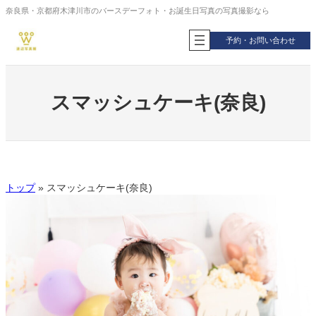
内
奈良県・京都府木津川市のバースデーフォト・お誕生日写真の写真撮影なら
容
を
予約・お問い合わせ
ス
キ
ッ
プ
スマッシュケーキ(奈良)
トップ
»
スマッシュケーキ(奈良)